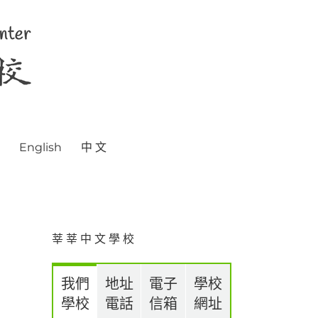
English
中 文
莘 莘 中 文 學 校
我們
地址
電子
學校
學校
電話
信箱
網址