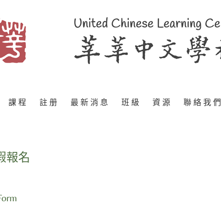
課 程
註 册
最 新 消 息
班 級
資 源
聯 絡 我 們
假報名
Form