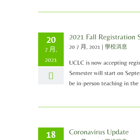
2021 Fall Registration 
20
20 7 月, 2021
|
學校消息
7 月,
2021
UCLC is now accepting regis
Semester will start on Sept
be in-person teaching in the 
Coronavirus Update
18