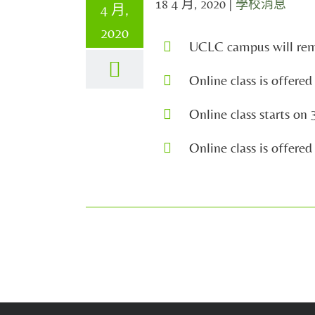
18 4 月, 2020
|
學校消息
4 月,
2020
UCLC campus will rema
Online class is offere
Online class starts on
Online class is offere