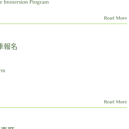
 Immersion Program
Read More
季報名
orm
Read More